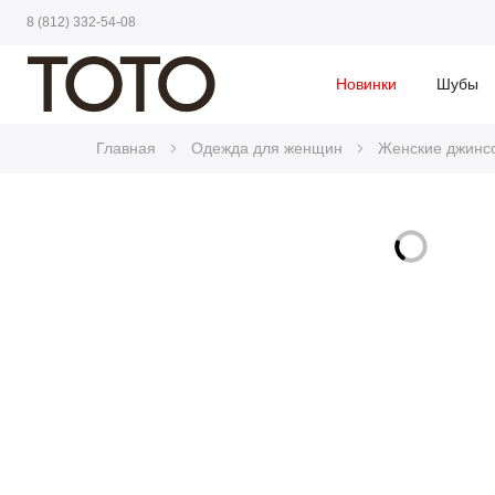
8 (812) 332-54-08
Новинки
Шубы
Главная
Одежда для женщин
Женские джинсо
Skip
to
Skip
the
to
end
the
of
beginning
the
of
images
the
gallery
images
gallery