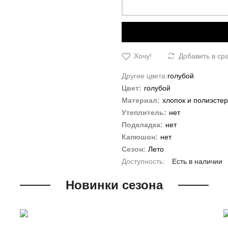
Хочу!
Добавить в ср
Другие цвета:
голубой
Цвет:
голубой
Материал:
хлопок и полиэстер
Утеплитель:
нет
Подкладка:
нет
Капюшон:
нет
Сезон:
Лето
Есть в наличии
Новинки сезона