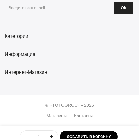
Ok
Категории
Информация
Интернет-Магазин
© «TOTOGROUP» 2026
Магазины
Контакты
0
ДОБАВИТЬ В КОРЗИНУ
Главная
Учётная
Меню
Избранное
Корзина