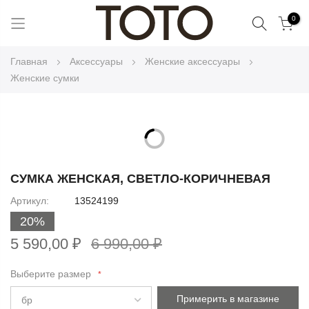
Поиск
0
Skip
Главная
Аксессуары
Женские аксессуары
to
Женские сумки
Content
Skip
to
Skip
the
to
СУМКА ЖЕНСКАЯ, СВЕТЛО-КОРИЧНЕВАЯ
end
the
Артикул
13524199
of
beginning
the
20%
of
images
the
5 590,00 ₽
6 990,00 ₽
gallery
images
gallery
Выберите размер
Примерить в магазине