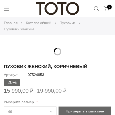
Поиск
0
Skip
Главная
Каталог общий
Пуховики
to
Пуховики женские
Content
Skip
to
Skip
the
to
ПУХОВИК ЖЕНСКИЙ, КОРИЧНЕВЫЙ
end
the
Артикул
07524853
of
beginning
the
20%
of
images
the
15 990,00 ₽
19 990,00 ₽
gallery
images
gallery
Выберите размер
Примерить в магазине