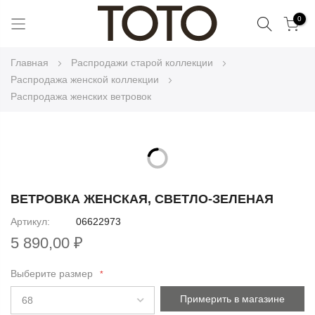
Поиск
0
Skip
Главная
Распродажи старой коллекции
to
Распродажа женской коллекции
Content
Распродажа женских ветровок
Skip
to
Skip
the
to
ВЕТРОВКА ЖЕНСКАЯ, СВЕТЛО-ЗЕЛЕНАЯ
end
the
Артикул
06622973
of
beginning
the
5 890,00 ₽
of
images
the
gallery
Выберите размер
images
gallery
Примерить в магазине