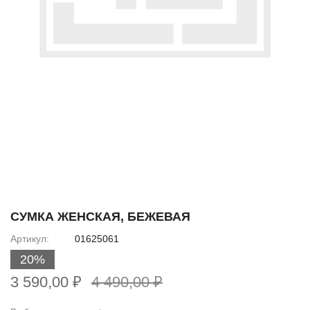
Skip
to
СУМКА ЖЕНСКАЯ, БЕЖЕВАЯ
the
Артикул
01625061
beginning
20%
of
the
3 590,00 ₽
4 490,00 ₽
images