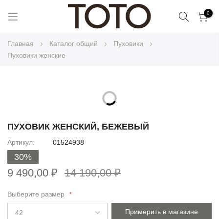
Поиск
0
Skip
Главная
Каталог общий
Пуховики
to
Пуховики женские
Content
Skip
to
Skip
the
to
ПУХОВИК ЖЕНСКИЙ, БЕЖЕВЫЙ
end
the
Артикул
01524938
of
beginning
the
30%
of
images
the
9 490,00 ₽
14 190,00 ₽
gallery
images
gallery
Выберите размер
Примерить в магазине