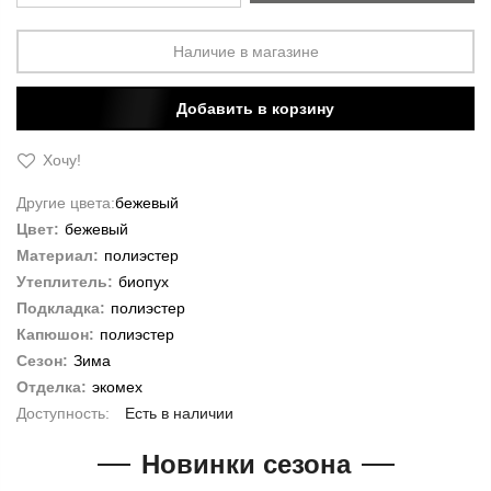
Наличие в магазине
Добавить в корзину
Хочу!
Другие цвета:
бежевый
Цвет:
бежевый
Материал:
полиэстер
Утеплитель:
биопух
Подкладка:
полиэстер
Капюшон:
полиэстер
Сезон:
Зима
Отделка:
экомех
Есть в наличии
Новинки сезона