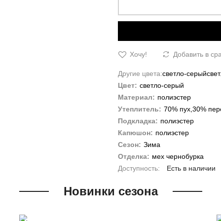
Хочу!
Добавить в ср
Другие цвета:
светло-серый
све
Цвет:
светло-серый
Материал:
полиэстер
Утеплитель:
70% пух,30% пер
Подкладка:
полиэстер
Капюшон:
полиэстер
Сезон:
Зима
Отделка:
мех чернобурка
Есть в наличии
Новинки сезона