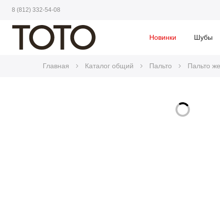
8 (812) 332-54-08
Новинки
Шубы
Главная
Каталог общий
Пальто
Пальто ж
Skip
to
Skip
the
to
end
the
of
beginning
the
of
images
the
gallery
images
gallery