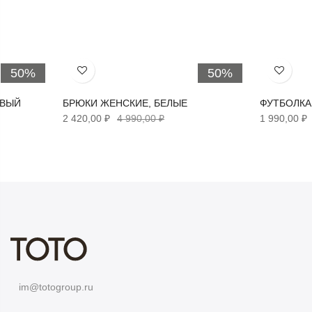
50%
50%
Хочу!
Хочу!
ЕВЫЙ
БРЮКИ ЖЕНСКИЕ, БЕЛЫЕ
ФУТБОЛКА
2 420,00 ₽
4 990,00 ₽
1 990,00 ₽
im@totogroup.ru