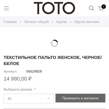
Поиск
0
Skip
Главная
Каталог общий
Куртки
Куртки женские
to
Content
Skip
to
Skip
the
to
ТЕКСТИЛЬНОЕ ПАЛЬТО ЖЕНСКОЕ, ЧЕРНОЕ/
end
the
БЕЛОЕ
of
beginning
the
Артикул
56624828
of
images
14 990,00 ₽
the
gallery
images
Выберите размер
gallery
Примерить в магазине