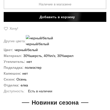
Наличие в магазине
Добавить в корзину
Хочу!
Другие цвета:
черный/белый
Цвет:
черный/белый
Материал:
30%шерсть, 40%п/э, 30%акрил
Утеплитель:
нет
Подкладка:
полиэстер
Капюшон:
нет
Сезон:
Осень
Отделка:
елка
Есть в наличии
Новинки сезона