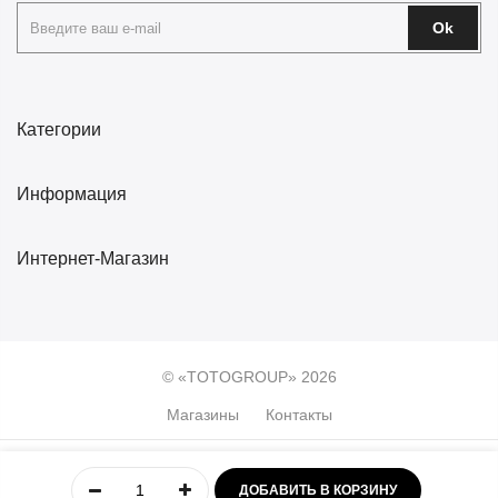
Ok
Категории
Информация
Интернет-Магазин
© «TOTOGROUP» 2026
Магазины
Контакты
0
ДОБАВИТЬ В КОРЗИНУ
Главная
Учётная
Меню
Избранное
Корзина