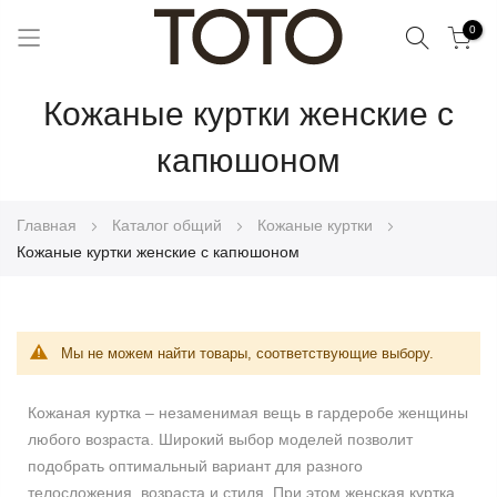
Поиск
0
Skip
Кожаные куртки женские с
to
Content
капюшоном
Главная
Каталог общий
Кожаные куртки
Кожаные куртки женские с капюшоном
Мы не можем найти товары, соответствующие выбору.
Кожаная куртка – незаменимая вещь в гардеробе женщины
любого возраста. Широкий выбор моделей позволит
подобрать оптимальный вариант для разного
телосложения, возраста и стиля. При этом женская куртка