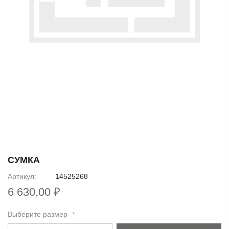
Skip
to
СУМКА
the
Артикул
14525268
beginning
6 630,00 ₽
of
the
Выберите размер
images