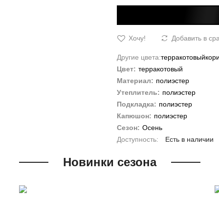
Хочу!
Добавить в ср
Другие цвета:
терракотовый
кор
Цвет:
терракотовый
Материал:
полиэстер
Утеплитель:
полиэстер
Подкладка:
полиэстер
Капюшон:
полиэстер
Сезон:
Осень
Есть в наличии
Новинки сезона