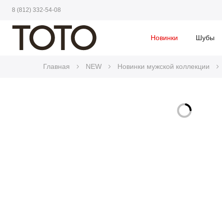
8 (812) 332-54-08
Новинки
Шубы
Главная
NEW
Новинки мужской коллекции
Skip
to
Skip
the
to
end
the
of
beginning
the
of
images
the
gallery
images
gallery