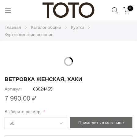
Поиск
0
Skip
Главная
Каталог общий
Куртки
to
Куртки женские осенние
Content
Skip
to
Skip
the
to
ВЕТРОВКА ЖЕНСКАЯ, ХАКИ
end
the
Артикул
63624455
of
beginning
the
7 990,00 ₽
of
images
the
gallery
Выберите размер
images
gallery
Примерить в магазине