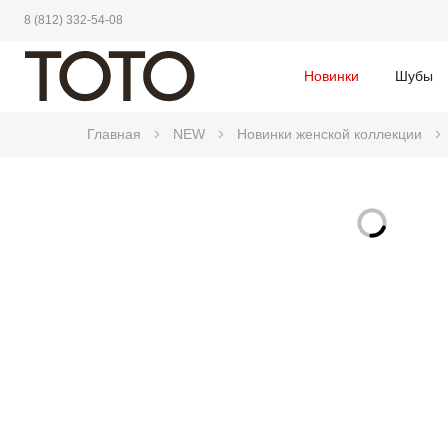
8 (812) 332-54-08
Новинки
Шубы
Главная
NEW
Новинки женской коллекции
Skip
to
Skip
the
to
end
the
of
beginning
the
of
images
the
gallery
images
gallery