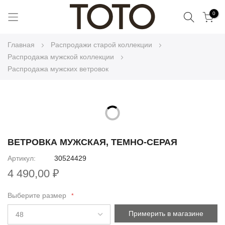
Поиск
0
Skip
Главная
Распродажи старой коллекции
to
Распродажа мужской коллекции
Content
Распродажа мужских ветровок
Skip
to
Skip
the
to
ВЕТРОВКА МУЖСКАЯ, ТЕМНО-СЕРАЯ
end
the
Артикул
30524429
of
beginning
the
4 490,00 ₽
of
images
the
gallery
Выберите размер
images
gallery
Примерить в магазине