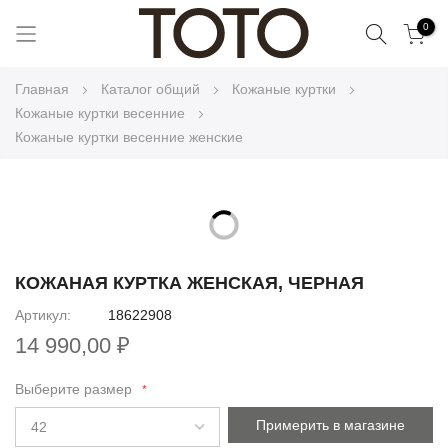
Поиск
0
Skip
Главная
Каталог общий
Кожаные куртки
to
Кожаные куртки весенние
Content
Кожаные куртки весенние женские
Skip
to
Skip
the
to
КОЖАНАЯ КУРТКА ЖЕНСКАЯ, ЧЕРНАЯ
end
the
Артикул
18622908
of
beginning
the
14 990,00 ₽
of
images
the
gallery
Выберите размер
images
gallery
Примерить в магазине