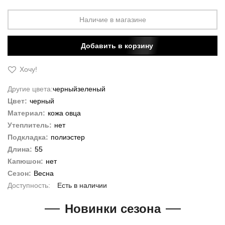
Наличие в магазине
Добавить в корзину
Хочу!
Другие цвета:
черный
зеленый
Цвет:
черный
Материал:
кожа овца
Утеплитель:
нет
Подкладка:
полиэстер
Длина:
55
Капюшон:
нет
Сезон:
Весна
Есть в наличии
Новинки сезона