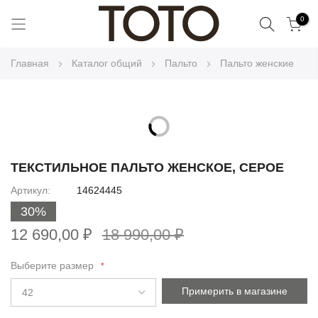
Поиск
0
Skip
Главная
Каталог общий
Пальто
Пальто женские
to
Content
Skip
to
Skip
the
to
ТЕКСТИЛЬНОЕ ПАЛЬТО ЖЕНСКОЕ, СЕРОЕ
end
the
Артикул
14624445
of
beginning
the
30%
of
images
the
12 690,00 ₽
18 990,00 ₽
gallery
images
gallery
Выберите размер
Примерить в магазине