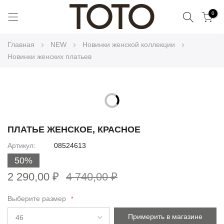
Поиск
0
Skip
Главная
NEW
Новинки женской коллекции
to
Новинки женских платьев
Content
Skip
to
Skip
the
to
ПЛАТЬЕ ЖЕНСКОЕ, КРАСНОЕ
end
the
Артикул
08524613
of
beginning
the
50%
of
images
the
2 290,00 ₽
4 740,00 ₽
gallery
images
gallery
Выберите размер
Примерить в магазине