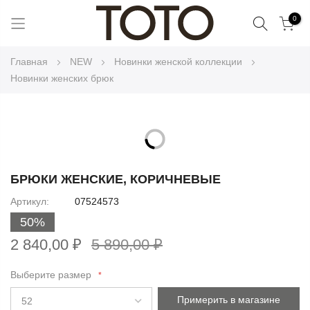
Поиск
0
Skip
Главная
NEW
Новинки женской коллекции
to
Новинки женских брюк
Content
Skip
to
Skip
the
to
БРЮКИ ЖЕНСКИЕ, КОРИЧНЕВЫЕ
end
the
Артикул
07524573
of
beginning
the
50%
of
images
the
2 840,00 ₽
5 890,00 ₽
gallery
images
gallery
Выберите размер
Примерить в магазине