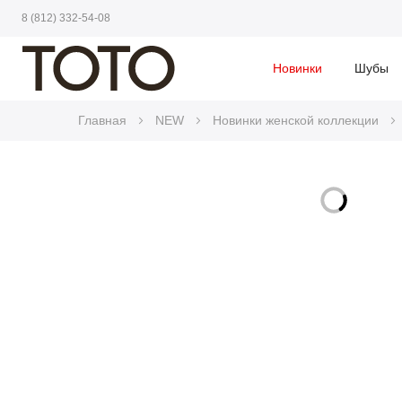
8 (812) 332-54-08
Новинки
Шубы
Главная
NEW
Новинки женской коллекции
Skip
to
Skip
the
to
end
the
of
beginning
the
of
images
the
gallery
images
gallery