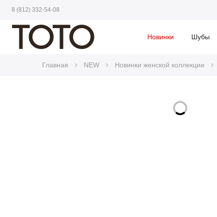
8 (812) 332-54-08
Новинки
Шубы
Главная
NEW
Новинки женской коллекции
Skip
to
Skip
the
to
end
the
of
beginning
the
of
images
the
gallery
images
gallery