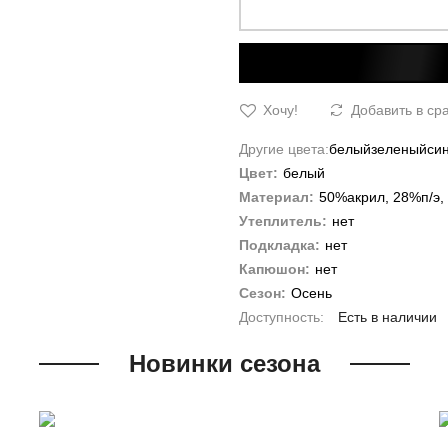
Хочу!
Добавить в ср
Другие цвета:
белый
зеленый
си
Цвет:
белый
Материал:
50%акрил, 28%п/э,
Утеплитель:
нет
Подкладка:
нет
Капюшон:
нет
Сезон:
Осень
Есть в наличии
Новинки сезона