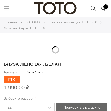
Поиск
0
Skip
Главная
TOTOFIX
Женская коллекция TOTOFIX
to
Женские блузы TOTOFIX
Content
Skip
to
Skip
the
to
БЛУЗА ЖЕНСКАЯ, БЕЛАЯ
end
the
Артикул
02524626
of
beginning
the
FIX
of
images
the
1 990,00 ₽
gallery
images
gallery
Выберите размер
Примерить в магазине