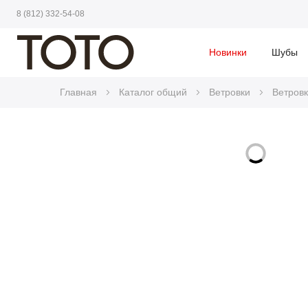
8 (812) 332-54-08
Новинки
Шубы
Главная
Каталог общий
Ветровки
Ветров
Skip
to
Skip
the
to
end
the
of
beginning
the
of
images
the
gallery
images
gallery