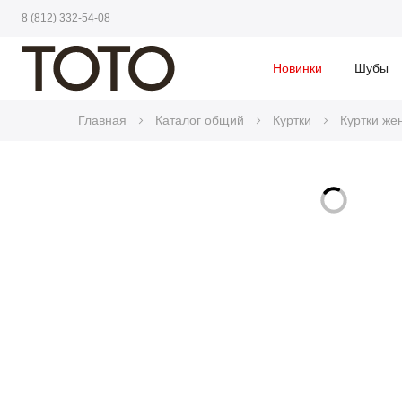
8 (812) 332-54-08
Новинки
Шубы
Главная
Каталог общий
Куртки
Куртки же
Skip
to
Skip
the
to
end
the
of
beginning
the
of
images
the
gallery
images
gallery