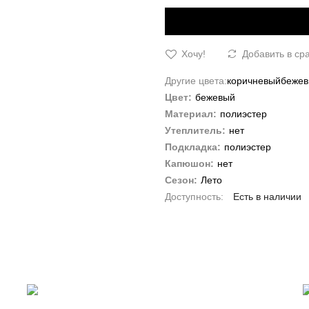
Хочу!
Добавить в ср
Другие цвета:
коричневый
беже
Цвет:
бежевый
Материал:
полиэстер
Утеплитель:
нет
Подкладка:
полиэстер
Капюшон:
нет
Сезон:
Лето
Есть в наличии