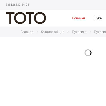
8 (812) 332-54-08
Новинки
Шубы
Главная
Каталог общий
Пуховики
Пухови
Skip
to
Skip
the
to
end
the
of
beginning
the
of
images
the
gallery
images
gallery