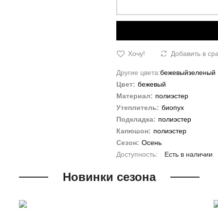
Хочу!
Добавить в ср
Другие цвета:
бежевый
зеленый
Цвет:
бежевый
Материал:
полиэстер
Утеплитель:
биопух
Подкладка:
полиэстер
Капюшон:
полиэстер
Сезон:
Осень
Есть в наличии
Новинки сезона